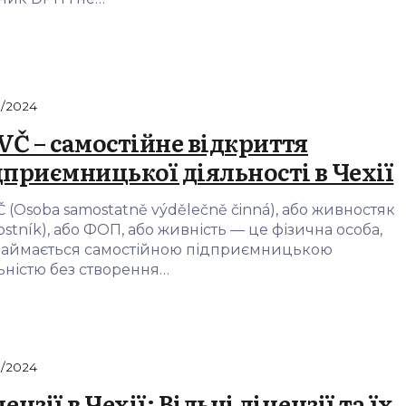
9/2024
VČ – самостійне відкриття
дприємницької діяльності в Чехії
 (Osoba samostatně výdělečně činná), або живностяк
nostník), або ФОП, або живність — це фізична особа,
займається самостійною підприємницькою
ьністю без створення…
9/2024
ензії в Чехії: Вільні ліцензії та їх