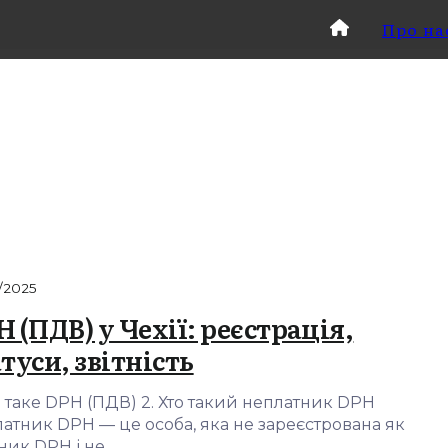
Про на
/2025
 (ПДВ) у Чехії: реєстрація,
туси, звітність
о таке DPH (ПДВ) 2. Хто такий неплатник DPH
атник DPH — це особа, яка не зареєстрована як
ник DPH і не…