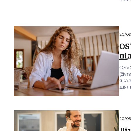
20/0
OS
пі
OSVČ
(živ
яка 
діял
20/0
Ліц