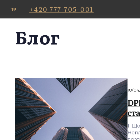
+420 777-705-001
Блог
18/04
DPH
ста
1. Щ
Непл
плат